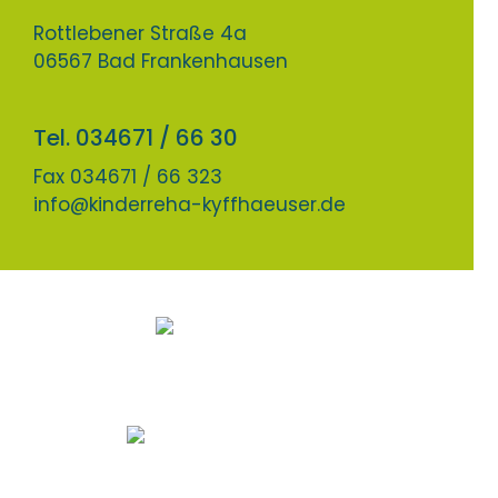
Rottlebener Straße 4a
06567 Bad Frankenhausen
Tel. 034671 / 66 30
Fax 034671 / 66 323
info@kinderreha-kyffhaeuser.de